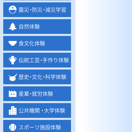
震
災・
防
災・
減災学習
自然体験
食文化体験
伝統工
芸・
手作り体験
歴
史・
文
化・
科学体験
産
業・
就労体験
公共機関
・
大学体験
スポーツ施設体験