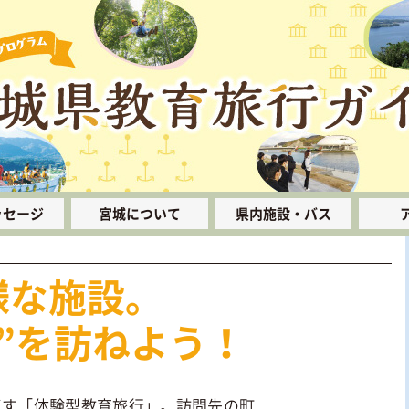
ッセージ
宮城について
県内施設・バス
みやぎのすがた
宿泊施設
様な施設。
県内マップ
貸切バス
”を訪ねよう！
食事施設
スキー施設
ごす「体験型教育旅行」。訪問先の町