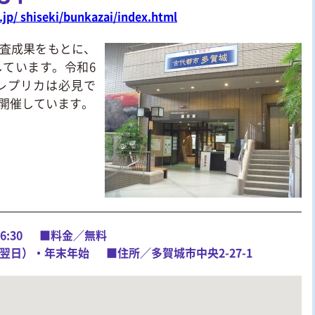
.jp/ shiseki/bunkazai/index.html
査成果をもとに、
ています。令和6
レプリカは必見で
開催しています。
:30
■料金／無料
翌日）・年末年始
■住所／多賀城市中央2-27-1