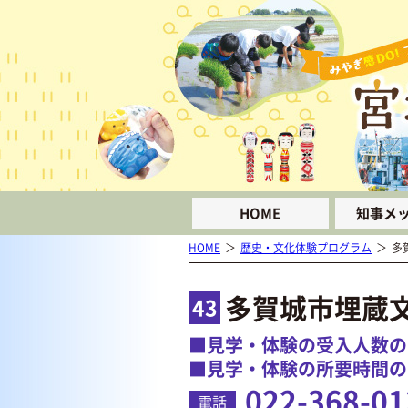
HOME
知事メ
HOME
歴史・文化体験プログラム
多
多賀城市埋蔵
43
■見学・体験の受入人数の
■見学・体験の所要時間の目
022-368-01
電話