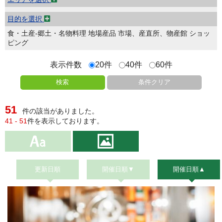
目的を選択
食・土産-郷土・名物料理 地場産品 市場、産直所、物産館 ショッ
ピング
表示件数
20件
40件
60件
検索
条件クリア
51
件の該当がありました。
41 - 51
件を表示しております。
更新日順
開催日順▼
開催日順▲