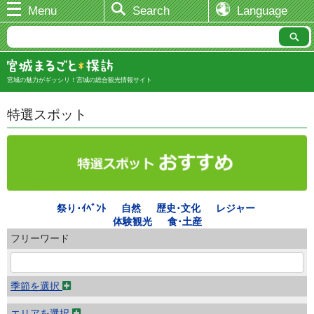
Menu
Search
Language
宮城の魅力がギッシリ！宮城の総合観光情報サイト
特選スポット
祭り･ｲﾍﾞﾝﾄ
自然
歴史･文化
レジャー
体験観光
食･土産
フリーワード
季節を選択
エリアを選択