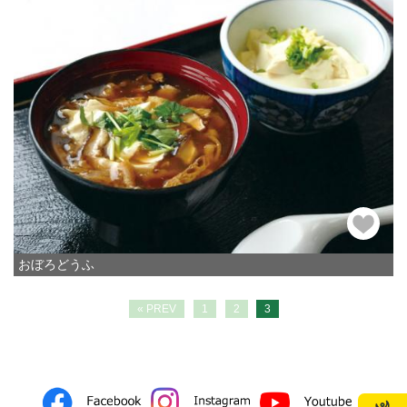
おぼろどうふ
« PREV
1
2
3