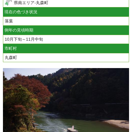
県南エリア-丸森町
現在の色づき状況
落葉
例年の見頃時期
10月下旬～11月中旬
市町村
丸森町