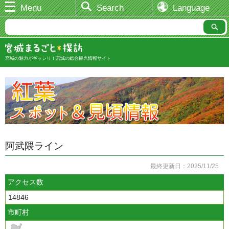
Menu
Search
Language
宮城の魅力がギッシリ！宮城の総合観光情報サイト
阿武隈ライン
最終更新日：2025/11/25
アクセス数
14846
市町村