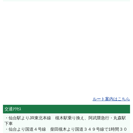
ルート案内はこちら
交通ｱｸｾｽ
・仙台駅よりJR東北本線 槻木駅乗り換え、阿武隈急行・丸森駅
下車
・仙台より国道４号線 柴田槻木より国道３４９号線で1時間３０