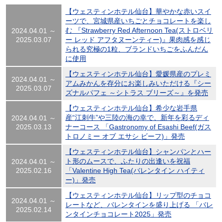
【ウェスティンホテル仙台】華やかな赤いスイ
ーツで、宮城県産いちごとチョコレートを楽し
む 『Strawberry Red Afternoon Tea(ストロベリ
2024.04.01 ～
2025.03.07
ー レッド アフタヌーンティー)』果肉感を感じ
られる究極の1粒、ブランドいちごをふんだん
に使用
【ウェスティンホテル仙台】愛媛県産のプレミ
2024.04.01 ～
アムみかんを存分にお楽しみいただける『シー
2025.03.07
ズナルパフェ ～シトラス ブリーズ～』を発売
【ウェスティンホテル仙台】希少な岩手県
産“江刺牛”や三陸の海の幸で、新年を彩るディ
2024.04.01 ～
2025.03.13
ナーコース 「Gastronomy of Esashi Beef(ガス
トロノミー オブ エサシ ビーフ)」発売
【ウェスティンホテル仙台】シャンパンとハー
ト形のムースで、ふたりの出逢いを祝福
2024.04.01 ～
2025.02.16
「Valentine High Tea(バレンタイン ハイティ
ー)」発売
【ウェスティンホテル仙台】リップ型のチョコ
2024.04.01 ～
レートなど、バレンタインを盛り上げる 「バレ
2025.02.14
ンタインチョコレート2025」発売