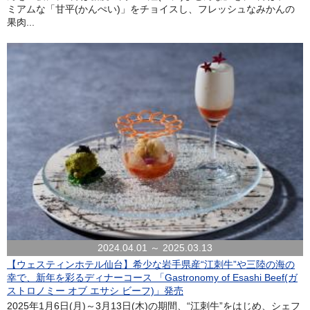
ミアムな「甘平(かんぺい)」をチョイスし、フレッシュなみかんの
果肉...
2024.04.01 ～ 2025.03.13
【ウェスティンホテル仙台】希少な岩手県産“江刺牛”や三陸の海の
幸で、新年を彩るディナーコース 「Gastronomy of Esashi Beef(ガ
ストロノミー オブ エサシ ビーフ)」発売
2025年1月6日(月)～3月13日(木)の期間、“江刺牛”をはじめ、シェフ