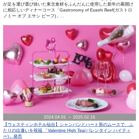
が足を運び選び抜いた東北食材をふんだんに使用した新年の幕開け
に相応しいディナーコース「Gastronomy of Esashi Beef(ガストロ
ノミー オブ エサシ ビーフ)」...
2024.04.01 ～ 2025.02.16
【ウェスティンホテル仙台】シャンパンとハート形のムースで、ふ
たりの出逢いを祝福 「Valentine High Tea(バレンタイン ハイティ
ー)」発売