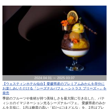
2024.04.01 ～ 2025.03.07
【ウェスティンホテル仙台】愛媛県産のプレミアムみかんを存分に
お楽しみいただける『シーズナルパフェ ～シトラス ブリーズ～』を
発売
季節のフルーツや食材が持つ美味しさを最大限に引き出した、パテ
ィシエのイマジネーション光るシーズナルパフェ。 愛媛県産のみか
んを主役に、1月は糖度の高い「紅(べに)まどんな」を、2月はプレ