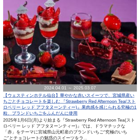
2024.04.01 ～ 2025.03.07
【ウェスティンホテル仙台】華やかな赤いスイーツで、宮城県産い
ちごとチョコレートを楽しむ 『Strawberry Red Afternoon Tea(スト
ロベリー レッド アフタヌーンティー)』果肉感を感じられる究極の1
粒、ブランドいちごをふんだんに使用
2025年1月6日(月)より始まる『Strawberry Red Afternoon Tea(スト
ロベリー レッド アフタヌーンティー)』では、ドラマチックな
「赤」をテーマに宮城県山元町産のブランドいちご“究極のいち
ご”とチョコレートの魅惑のスイーツをラ...