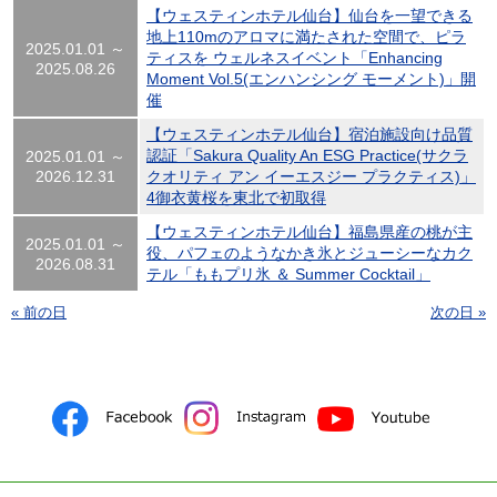
【ウェスティンホテル仙台】仙台を一望できる
地上110mのアロマに満たされた空間で、ピラ
2025.01.01 ～
ティスを ウェルネスイベント「Enhancing
2025.08.26
Moment Vol.5(エンハンシング モーメント)」開
催
【ウェスティンホテル仙台】宿泊施設向け品質
認証「Sakura Quality An ESG Practice(サクラ
2025.01.01 ～
2026.12.31
クオリティ アン イーエスジー プラクティス)」
4御衣黄桜を東北で初取得
【ウェスティンホテル仙台】福島県産の桃が主
2025.01.01 ～
役、パフェのようなかき氷とジューシーなカク
2026.08.31
テル「ももプリ氷 ＆ Summer Cocktail」
« 前の日
次の日 »