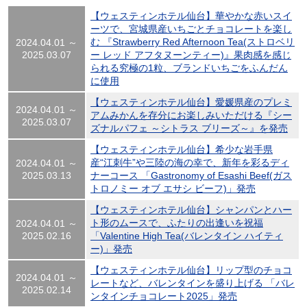
【ウェスティンホテル仙台】華やかな赤いスイ
ーツで、宮城県産いちごとチョコレートを楽し
む 『Strawberry Red Afternoon Tea(ストロベリ
2024.04.01 ～
2025.03.07
ー レッド アフタヌーンティー)』果肉感を感じ
られる究極の1粒、ブランドいちごをふんだん
に使用
【ウェスティンホテル仙台】愛媛県産のプレミ
2024.04.01 ～
アムみかんを存分にお楽しみいただける『シー
2025.03.07
ズナルパフェ ～シトラス ブリーズ～』を発売
【ウェスティンホテル仙台】希少な岩手県
産“江刺牛”や三陸の海の幸で、新年を彩るディ
2024.04.01 ～
2025.03.13
ナーコース 「Gastronomy of Esashi Beef(ガス
トロノミー オブ エサシ ビーフ)」発売
【ウェスティンホテル仙台】シャンパンとハー
ト形のムースで、ふたりの出逢いを祝福
2024.04.01 ～
2025.02.16
「Valentine High Tea(バレンタイン ハイティ
ー)」発売
【ウェスティンホテル仙台】リップ型のチョコ
2024.04.01 ～
レートなど、バレンタインを盛り上げる 「バレ
2025.02.14
ンタインチョコレート2025」発売