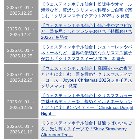
【ウェスティンホテル仙台】松阪牛やオマール
2025.01.01 ～
海老など、贅沢なクリスマス料理をご自宅で楽
2025.12.25
しむ「クリスマステイクアウト2025」を発売
【ウェスティンホテル仙台】仙台牛やアワビな
2025.01.01 ～
ど、贅を尽くしたフレンチおせち「特撰おせち
2025.12.31
2026」を発売
【ウェスティンホテル仙台】シュトーレンやパ
2025.01.01 ～
ネトーネなど、世界の伝統的なクリスマス菓子
2025.12.25
が並ぶ「クリスマススイーツ2025」を発売
【ウェスティンホテル仙台】高層階からの夜景
とともに楽しむ、贅を極めたクリスマスディナ
2025.01.01 ～
2025.12.25
ーコース「Joyous Christmas 2025(ジョイアス
クリスマス)」発売
【ウェスティンホテル仙台】クリスマスカラー
で魅せるディナーを、煌めくイルミネーション
2025.01.01 ～
2025.12.25
とともに楽しむ ハイティー「Christmas Delight
Night」
【ウェスティンホテル仙台】甘酸っぱいいちご
2025.01.01 ～
を、光り輝くスイーツで『Shiny Strawberry
2026.01.16
Afternoon Tea』