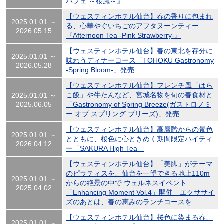
パフェ ～桜風～』
【ウェスティンホテル仙台】春の香りに包まれ
2025.01.01 ～
る、心華やぐいちごのアフタヌーンティー
2026.05.15
『Afternoon Tea -Pink Strawberry-』
【ウェスティンホテル仙台】春の東北を存分に
2025.01.01 ～
味わうディナーコース「TOHOKU Gastronomy
2026.05.28
-Spring Bloom-」発売
【ウェスティンホテル仙台】フレンチ風「はら
こ飯」や牛たんなど、宮城名物を旬の春食材と
2025.01.01 ～
2025.06.05
「Gastronomy of Spring Breeze(ガストロノミ
ー オブ スプリング ブリーズ)」発売
【ウェスティンホテル仙台】高層階からの景色
2025.01.01 ～
とともに、桜色に心ときめく期間限定ハイティ
2026.04.12
ー「SAKURA High Tea」
【ウェスティンホテル仙台】「美脚」がテーマ
のピラティスを、仙台を一望できる地上110m
2025.01.01 ～
からの絶景の中で ウェルネスイベント
2025.04.02
「Enhancing Moment Vol.4」開催 エクササイ
ズのあとは、春の恵みのランチコースを
【ウェスティンホテル仙台】桜色に染まる春、
2025.01.01 ～