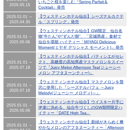
いちごと桜を楽しむ『Spring Parfait＆
2026.05.15
Cocktail』発売
【ウェスティンホテル仙台】シーズナルカクテ
2025.01.01 ～
2025.04.30
ル「スプリング」発売
【ウェスティンホテル仙台】GW限定、仙台名
物“牛たん”や“ずんだ餅”、「宮城県産」食材で
2025.01.01 ～
2025.05.06
仙台を堪能 ハイティー「MIYAGI Delicious
Moment(ミヤギ デリシャス モーメント)」発売
【ウェスティンホテル仙台】パティシエがセレ
クト、高糖度の高知県産マスクメロンをスイー
2025.01.01 ～
2025.07.18
ツで『Juicy Melon Afternoon Tea(ジューシー
メロン アフタヌーンティー)』
【ウェスティンホテル仙台】マスクメロンを贅
2025.01.01 ～
沢に使用した『シーズナルパフェ ～Juicy
2025.07.18
Melody(ジューシー メロディ)～』
【ウェスティンホテル仙台】ウイスキー片手に
2025.01.01 ～
伊達に決める、仙台牛づくしのGW期間限定ハ
2026.05.06
イティー「DATE High Tea」
【ウェスティンホテル仙台】新緑がきらめく爽
2025.01.01 ～
やかなメロンのアフタヌーンティー「Aftenoon