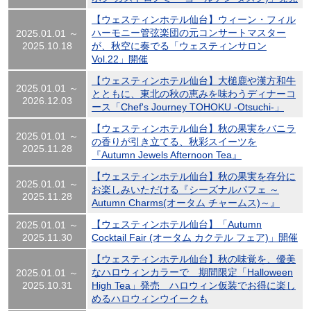
【ウェスティンホテル仙台】ウィーン・フィル
ハーモニー管弦楽団の元コンサートマスター
2025.01.01 ～
2025.10.18
が、秋空に奏でる「ウェスティンサロン
Vol.22」開催
【ウェスティンホテル仙台】大槌鹿や漢方和牛
2025.01.01 ～
とともに、東北の秋の恵みを味わうディナーコ
2026.12.03
ース「Chef's Journey TOHOKU -Otsuchi-」
【ウェスティンホテル仙台】秋の果実をバニラ
2025.01.01 ～
の香りが引き立てる、秋彩スイーツを
2025.11.28
『Autumn Jewels Afternoon Tea』
【ウェスティンホテル仙台】秋の果実を存分に
2025.01.01 ～
お楽しみいただける『シーズナルパフェ ～
2025.11.28
Autumn Charms(オータム チャームス)～』
【ウェスティンホテル仙台】「Autumn
2025.01.01 ～
2025.11.30
Cocktail Fair (オータム カクテル フェア)」開催
【ウェスティンホテル仙台】秋の味覚を、優美
なハロウィンカラーで 期間限定「Halloween
2025.01.01 ～
2025.10.31
High Tea」発売 ハロウィン仮装でお得に楽し
めるハロウィンウイークも