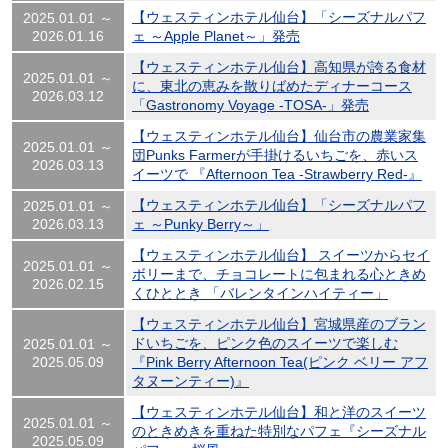
【ウェスティンホテル仙台】「シーズナルパフ
2025.01.01 ～
2026.01.16
ェ ～Apple Planet～」発売
【ウェスティンホテル仙台】高知県が誇る食材
2025.01.01 ～
に、東北の恵みを散りばめたディナーコース
2026.03.12
「Gastronomy Voyage -TOSA-」発売
【ウェスティンホテル仙台】仙台市の農業家集
2025.01.01 ～
団Punks Farmerが手掛けるいちごを、赤いス
2026.03.13
イーツで 『Afternoon Tea -Strawberry Red-』
【ウェスティンホテル仙台】「シーズナルパフ
2025.01.01 ～
2026.03.13
ェ ～Punky Berry～」
【ウェスティンホテル仙台】 スイーツからセイ
2025.01.01 ～
ボリーまで、チョコレートに包まれる心ときめ
2026.02.15
くひととき 「バレンタインハイティー」
【ウェスティンホテル仙台】宮城県産のブラン
ドいちごを、ピンク色のスイーツで楽しむ
2025.01.01 ～
2025.05.09
『Pink Berry Afternoon Tea(ピンク ベリー アフ
タヌーンティー)』
【ウェスティンホテル仙台】和と洋のスイーツ
2025.01.01 ～
のときめきを重ねた特別なパフェ『シーズナル
2025.05.09