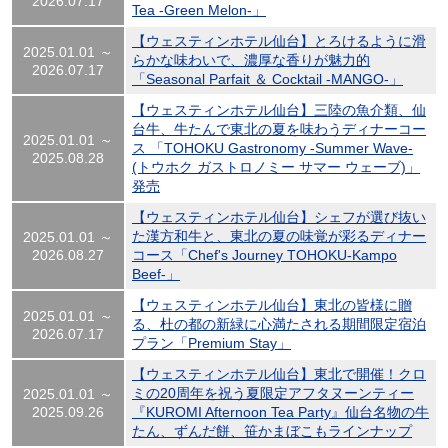
2026.07.17
Tea -Green Melon-」
【ウェスティンホテル仙台】とろけるように滑
2025.01.01 ～
らかな味わいで、濃厚な香りが魅力的
2026.07.17
「Seasonal Parfait ＆ Cocktail -MANGO-」
【ウェスティンホテル仙台】三陸の魚介類、仙
台牛、牛たんで東北の夏を味わうディナーコー
2025.01.01 ～
ス 「TOHOKU Gastronomy -Summer Wave-
2025.08.28
(トウホク ガストロノミー サマー ウェーブ)」
発売
【ウェスティンホテル仙台】シェフが選び抜い
た漢方和牛と、東北の夏の味覚が彩るディナー
2025.01.01 ～
2026.08.27
コース「Chef's Journey TOHOKU-Kampo
Beef-」
【ウェスティンホテル仙台】東北の皆様に贈
2025.01.01 ～
る、杜の都の新緑に心満たされる期間限定宿泊
2026.07.17
プラン「Premium Stay」
【ウェスティンホテル仙台】東北で開催！クロ
ミの20周年を祝う夏限定アフタヌーンティー
2025.01.01 ～
2025.09.26
『KUROMI Afternoon Tea Party』仙台名物の牛
たん、ずんだ餅、笹かまぼこもラインナップ