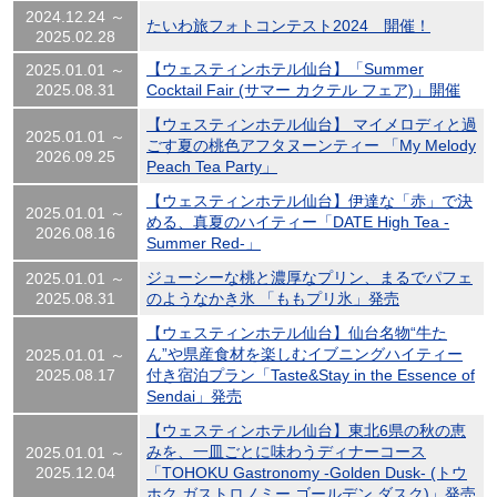
2024.12.24 ～
たいわ旅フォトコンテスト2024 開催！
2025.02.28
【ウェスティンホテル仙台】「Summer
2025.01.01 ～
2025.08.31
Cocktail Fair (サマー カクテル フェア)」開催
【ウェスティンホテル仙台】 マイメロディと過
2025.01.01 ～
ごす夏の桃色アフタヌーンティー 「My Melody
2026.09.25
Peach Tea Party」
【ウェスティンホテル仙台】伊達な「赤」で決
2025.01.01 ～
める、真夏のハイティー「DATE High Tea -
2026.08.16
Summer Red-」
ジューシーな桃と濃厚なプリン、まるでパフェ
2025.01.01 ～
2025.08.31
のようなかき氷 「ももプリ氷」発売
【ウェスティンホテル仙台】仙台名物“牛た
ん”や県産食材を楽しむイブニングハイティー
2025.01.01 ～
2025.08.17
付き宿泊プラン「Taste&Stay in the Essence of
Sendai」発売
【ウェスティンホテル仙台】東北6県の秋の恵
みを、一皿ごとに味わうディナーコース
2025.01.01 ～
2025.12.04
「TOHOKU Gastronomy -Golden Dusk- (トウ
ホク ガストロノミー ゴールデン ダスク)」発売