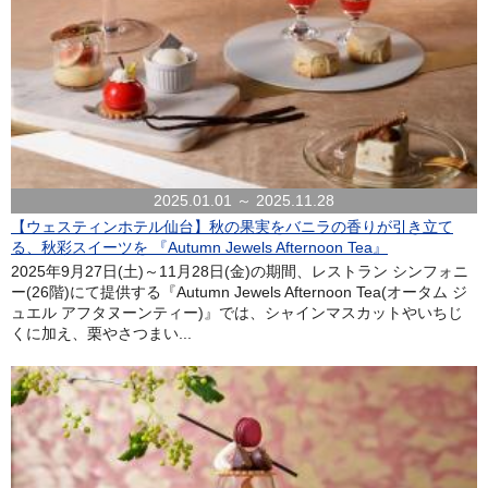
2025.01.01 ～ 2025.11.28
【ウェスティンホテル仙台】秋の果実をバニラの香りが引き立て
る、秋彩スイーツを 『Autumn Jewels Afternoon Tea』
2025年9月27日(土)～11月28日(金)の期間、レストラン シンフォニ
ー(26階)にて提供する『Autumn Jewels Afternoon Tea(オータム ジ
ュエル アフタヌーンティー)』では、シャインマスカットやいちじ
くに加え、栗やさつまい...