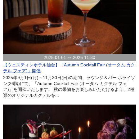
2025.01.01 ～ 2025.11.30
【ウェスティンホテル仙台】「Autumn Cocktail Fair (オータム カク
テル フェア)」開催
2025年9月1日(月)～11月30日(日)の期間、ラウンジ＆バー ホライゾ
ン(26階)にて、「Autumn Cocktail Fair (オータム カクテル フェ
ア)」を開催いたします。 秋の果物をお楽しみいただけるよう、2種
類のオリジナルカクテルを...