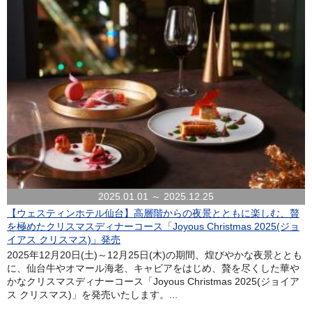
2025.01.01 ～ 2025.12.25
【ウェスティンホテル仙台】高層階からの夜景とともに楽しむ、贅
を極めたクリスマスディナーコース「Joyous Christmas 2025(ジョ
イアス クリスマス)」発売
2025年12月20日(土)～12月25日(木)の期間、煌びやかな夜景ととも
に、仙台牛やオマール海老、キャビアをはじめ、贅を尽くした華や
かなクリスマスディナーコース「Joyous Christmas 2025(ジョイア
ス クリスマス)」を発売いたします。...