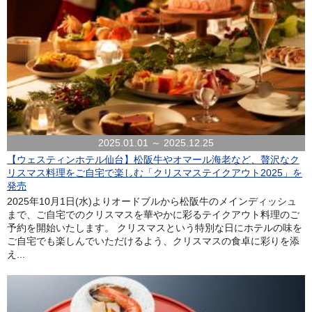
2025.01.01 ～ 2025.12.25
【ウェスティンホテル仙台】松阪牛やオマール海老など、贅沢なク
リスマス料理をご自宅で楽しむ「クリスマステイクアウト2025」を
発売
2025年10月1日(水)よりオードブルから松阪牛のメインディッシュ
まで、ご自宅でのクリスマスを華やかに彩るテイクアウト料理のご
予約を開始いたします。 クリスマスという特別な日にホテルの味を
ご自宅でも楽しんでいただけるよう、クリスマスの食卓に彩りを添
え...