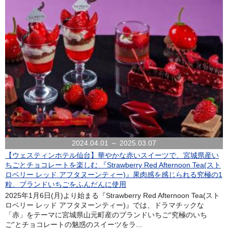
2024.04.01 ～ 2025.03.07
【ウェスティンホテル仙台】華やかな赤いスイーツで、宮城県産い
ちごとチョコレートを楽しむ 『Strawberry Red Afternoon Tea(スト
ロベリー レッド アフタヌーンティー)』果肉感を感じられる究極の1
粒、ブランドいちごをふんだんに使用
2025年1月6日(月)より始まる『Strawberry Red Afternoon Tea(スト
ロベリー レッド アフタヌーンティー)』では、ドラマチックな
「赤」をテーマに宮城県山元町産のブランドいちご“究極のいち
ご”とチョコレートの魅惑のスイーツをラ...