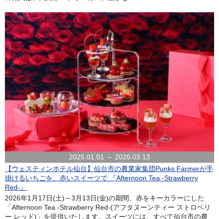
2025.01.01 ～ 2026.03.13
【ウェスティンホテル仙台】仙台市の農業家集団Punks Farmerが手
掛けるいちごを、赤いスイーツで 『Afternoon Tea -Strawberry
Red-』
2026年1月17日(土)～3月13日(金)の期間、赤をキーカラーにした
「Afternoon Tea -Strawberry Red-(アフタヌーンティー ストロベリ
ー レッド)」を提供いたします。スイーツには、すべて仙台市の農