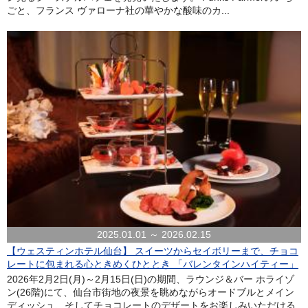
ごと、フランス ヴァローナ社の華やかな酸味のカ...
2025.01.01 ～ 2026.02.15
【ウェスティンホテル仙台】 スイーツからセイボリーまで、チョコ
レートに包まれる心ときめくひととき 「バレンタインハイティー」
2026年2月2日(月)～2月15日(日)の期間、ラウンジ＆バー ホライゾ
ン(26階)にて、仙台市街地の夜景を眺めながらオードブルとメイン
ディッシュ、そしてチョコレートのデザートをお楽しみいただける