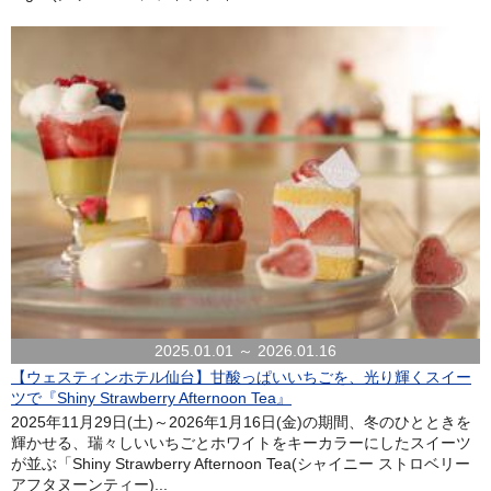
2025.01.01 ～ 2026.01.16
【ウェスティンホテル仙台】甘酸っぱいいちごを、光り輝くスイー
ツで『Shiny Strawberry Afternoon Tea』
2025年11月29日(土)～2026年1月16日(金)の期間、冬のひとときを
輝かせる、瑞々しいいちごとホワイトをキーカラーにしたスイーツ
が並ぶ「Shiny Strawberry Afternoon Tea(シャイニー ストロベリー
アフタヌーンティー)...