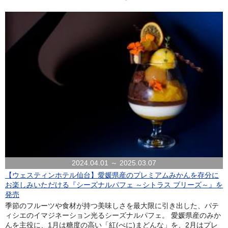
2024.04.01 ～ 2025.03.07
【ウェスティンホテル仙台】愛媛県産のプレミアムみかんを存分に
お楽しみいただける『シーズナルパフェ ～シトラス ブリーズ～』を
発売
季節のフルーツや食材が持つ美味しさを最大限に引き出した、パテ
ィシエのイマジネーション光るシーズナルパフェ。 愛媛県産のみか
んを主役に、1月は糖度の高い「紅(べに)まどんな」を、2月はプレ