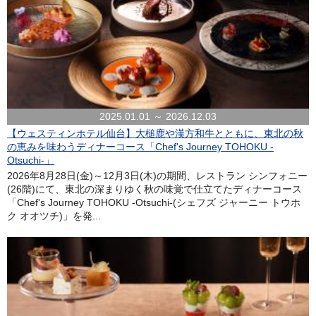
2025.01.01 ～ 2026.12.03
【ウェスティンホテル仙台】大槌鹿や漢方和牛とともに、東北の秋
の恵みを味わうディナーコース「Chef's Journey TOHOKU -
Otsuchi-」
2026年8月28日(金)～12月3日(木)の期間、レストラン シンフォニー
(26階)にて、東北の深まりゆく秋の味覚で仕立てたディナーコース
「Chef's Journey TOHOKU -Otsuchi-(シェフズ ジャーニー トウホ
ク オオツチ)」を発...