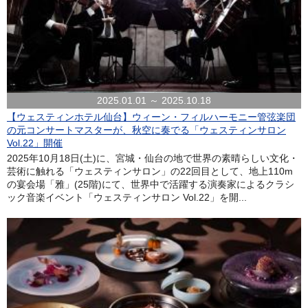
2025.01.01 ～ 2025.10.18
【ウェスティンホテル仙台】ウィーン・フィルハーモニー管弦楽団
の元コンサートマスターが、秋空に奏でる「ウェスティンサロン
Vol.22」開催
2025年10月18日(土)に、宮城・仙台の地で世界の素晴らしい文化・
芸術に触れる「ウェスティンサロン」の22回目として、地上110m
の宴会場「雅」(25階)にて、世界中で活躍する演奏家によるクラシ
ック音楽イベント「ウェスティンサロン Vol.22」を開...