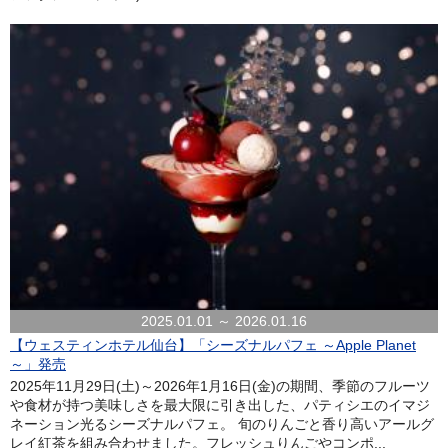
2025.01.01 ～ 2026.01.16
【ウェスティンホテル仙台】「シーズナルパフェ ～Apple Planet
～」発売
2025年11月29日(土)～2026年1月16日(金)の期間、季節のフルーツ
や食材が持つ美味しさを最大限に引き出した、パティシエのイマジ
ネーション光るシーズナルパフェ。 旬のりんごと香り高いアールグ
レイ紅茶を組み合わせました。フレッシュりんごやコンポ...