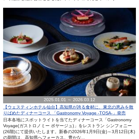
2025.01.01 ～ 2026.03.12
【ウェスティンホテル仙台】高知県が誇る食材に、東北の恵みを散
りばめたディナーコース 「Gastronomy Voyage -TOSA-」発売
日本各地にスポットライトを当てたディナーコース「Gastronomy
Voyage(ガストロノミー ボヤージュ)」をレストラン シンフォニー
(26階)にて提供いたします。新春の2026年1月9日(金)～3月12日(木)
の期間は、高知県へフォーカス。豊かな...