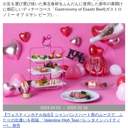
が足を運び選び抜いた東北食材をふんだんに使用した新年の幕開け
に相応しいディナーコース「Gastronomy of Esashi Beef(ガストロ
ノミー オブ エサシ ビーフ)」...
2024.04.01 ～ 2025.02.16
【ウェスティンホテル仙台】シャンパンとハート形のムースで、ふ
たりの出逢いを祝福 「Valentine High Tea(バレンタイン ハイティ
ー)」発売