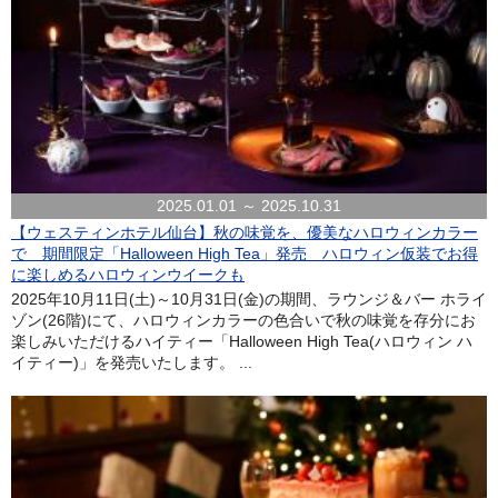
2025.01.01 ～ 2025.10.31
【ウェスティンホテル仙台】秋の味覚を、優美なハロウィンカラー
で 期間限定「Halloween High Tea」発売 ハロウィン仮装でお得
に楽しめるハロウィンウイークも
2025年10月11日(土)～10月31日(金)の期間、ラウンジ＆バー ホライ
ゾン(26階)にて、ハロウィンカラーの色合いで秋の味覚を存分にお
楽しみいただけるハイティー「Halloween High Tea(ハロウィン ハ
イティー)」を発売いたします。 ...