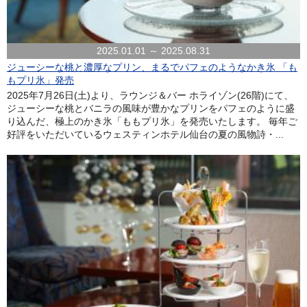
2025.01.01 ～ 2025.08.31
ジューシーな桃と濃厚なプリン、まるでパフェのようなかき氷 「も
もプリ氷」発売
2025年7月26日(土)より、ラウンジ＆バー ホライゾン(26階)にて、
ジューシーな桃とバニラの風味が豊かなプリンをパフェのように盛
り込んだ、極上のかき氷「ももプリ氷」を発売いたします。 毎年ご
好評をいただいているウェスティンホテル仙台の夏の風物詩・...