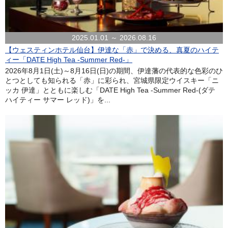
2025.01.01 ～ 2026.08.16
【ウェスティンホテル仙台】伊達な「赤」で決める、真夏のハイテ
ィー「DATE High Tea -Summer Red-」
2026年8月1日(土)～8月16日(日)の期間、伊達藩の代表的な色彩のひ
とつとしても知られる「赤」に彩られ、宮城県限定ウイスキー「ニ
ッカ 伊達」とともに楽しむ「DATE High Tea -Summer Red-(ダテ
ハイティー サマー レッド)」を...