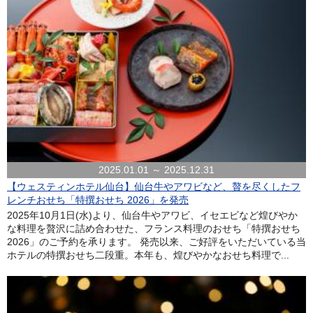
2025.01.01 ～ 2025.12.31
【ウェスティンホテル仙台】仙台牛やアワビなど、贅を尽くしたフ
レンチおせち「特撰おせち 2026」を発売
2025年10月1日(水)より、仙台牛やアワビ、イセエビなど煌びやか
な料理を贅沢に詰め合わせた、フランス料理のおせち「特撰おせち
2026」のご予約を承ります。 発売以来、ご好評をいただいている当
ホテルの特撰おせち二段重。本年も、煌びやかなおせち料理で...