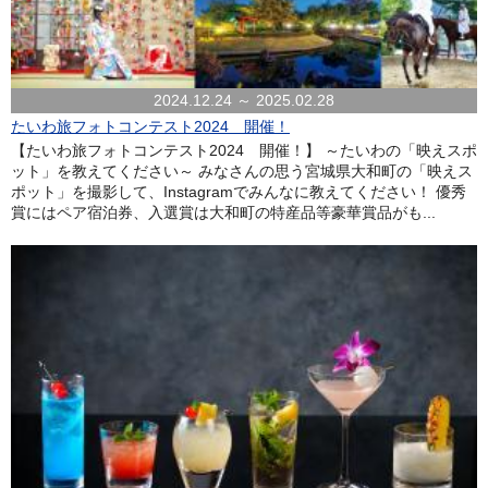
2024.12.24 ～ 2025.02.28
たいわ旅フォトコンテスト2024 開催！
【たいわ旅フォトコンテスト2024 開催！】 ～たいわの「映えスポ
ット」を教えてください～ みなさんの思う宮城県大和町の「映えス
ポット」を撮影して、Instagramでみんなに教えてください！ 優秀
賞にはペア宿泊券、入選賞は大和町の特産品等豪華賞品がも...