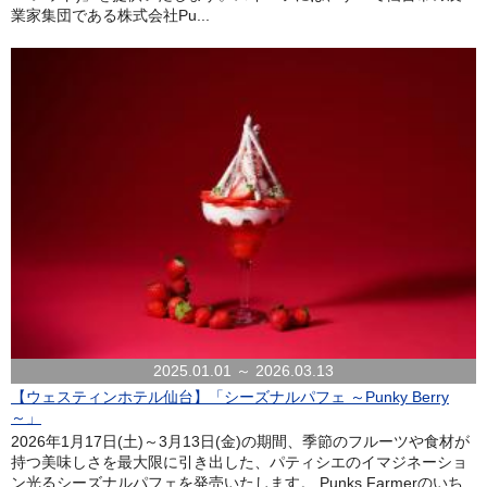
業家集団である株式会社Pu...
2025.01.01 ～ 2026.03.13
【ウェスティンホテル仙台】「シーズナルパフェ ～Punky Berry
～」
2026年1月17日(土)～3月13日(金)の期間、季節のフルーツや食材が
持つ美味しさを最大限に引き出した、パティシエのイマジネーショ
ン光るシーズナルパフェを発売いたします。 Punks Farmerのいち