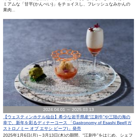
ミアムな「甘平(かんぺい)」をチョイスし、フレッシュなみかんの
果肉...
2024.04.01 ～ 2025.03.13
【ウェスティンホテル仙台】希少な岩手県産“江刺牛”や三陸の海の
幸で、新年を彩るディナーコース 「Gastronomy of Esashi Beef(ガ
ストロノミー オブ エサシ ビーフ)」発売
2025年1月6日(月)～3月13日(木)の期間、“江刺牛”をはじめ、シェフ