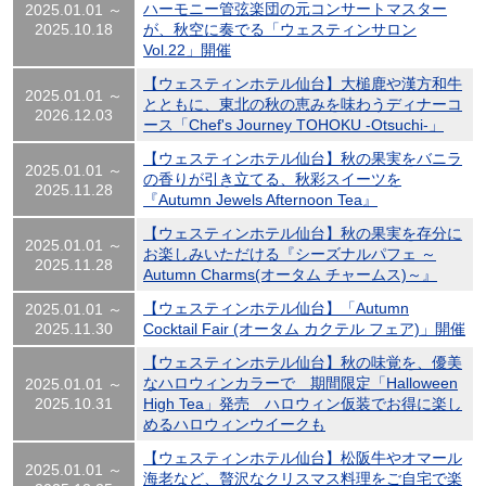
ハーモニー管弦楽団の元コンサートマスター
2025.01.01 ～
2025.10.18
が、秋空に奏でる「ウェスティンサロン
Vol.22」開催
【ウェスティンホテル仙台】大槌鹿や漢方和牛
2025.01.01 ～
とともに、東北の秋の恵みを味わうディナーコ
2026.12.03
ース「Chef's Journey TOHOKU -Otsuchi-」
【ウェスティンホテル仙台】秋の果実をバニラ
2025.01.01 ～
の香りが引き立てる、秋彩スイーツを
2025.11.28
『Autumn Jewels Afternoon Tea』
【ウェスティンホテル仙台】秋の果実を存分に
2025.01.01 ～
お楽しみいただける『シーズナルパフェ ～
2025.11.28
Autumn Charms(オータム チャームス)～』
【ウェスティンホテル仙台】「Autumn
2025.01.01 ～
2025.11.30
Cocktail Fair (オータム カクテル フェア)」開催
【ウェスティンホテル仙台】秋の味覚を、優美
なハロウィンカラーで 期間限定「Halloween
2025.01.01 ～
2025.10.31
High Tea」発売 ハロウィン仮装でお得に楽し
めるハロウィンウイークも
【ウェスティンホテル仙台】松阪牛やオマール
2025.01.01 ～
海老など、贅沢なクリスマス料理をご自宅で楽