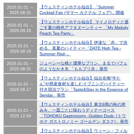
【ウェスティンホテル仙台】「Summer
2025.01.01 ～
2025.08.31
Cocktail Fair (サマー カクテル フェア)」開催
【ウェスティンホテル仙台】 マイメロディと過
2025.01.01 ～
ごす夏の桃色アフタヌーンティー 「My Melody
2026.09.25
Peach Tea Party」
【ウェスティンホテル仙台】伊達な「赤」で決
2025.01.01 ～
める、真夏のハイティー「DATE High Tea -
2026.08.16
Summer Red-」
ジューシーな桃と濃厚なプリン、まるでパフェ
2025.01.01 ～
2025.08.31
のようなかき氷 「ももプリ氷」発売
【ウェスティンホテル仙台】仙台名物“牛た
ん”や県産食材を楽しむイブニングハイティー
2025.01.01 ～
2025.08.17
付き宿泊プラン「Taste&Stay in the Essence of
Sendai」発売
【ウェスティンホテル仙台】東北6県の秋の恵
みを、一皿ごとに味わうディナーコース
2025.01.01 ～
2025.12.04
「TOHOKU Gastronomy -Golden Dusk- (トウ
ホク ガストロノミー ゴールデン ダスク)」発売
【ウェスティンホテル仙台】ウィーン・フィル