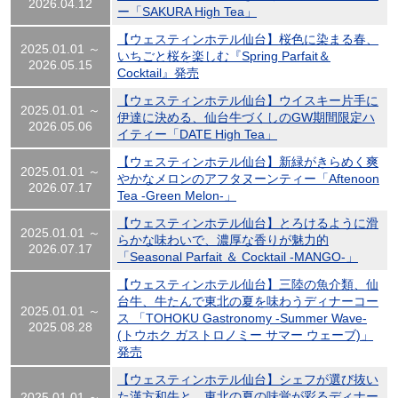
2026.04.12
ー「SAKURA High Tea」
【ウェスティンホテル仙台】桜色に染まる春、
2025.01.01 ～
いちごと桜を楽しむ『Spring Parfait＆
2026.05.15
Cocktail』発売
【ウェスティンホテル仙台】ウイスキー片手に
2025.01.01 ～
伊達に決める、仙台牛づくしのGW期間限定ハ
2026.05.06
イティー「DATE High Tea」
【ウェスティンホテル仙台】新緑がきらめく爽
2025.01.01 ～
やかなメロンのアフタヌーンティー「Aftenoon
2026.07.17
Tea -Green Melon-」
【ウェスティンホテル仙台】とろけるように滑
2025.01.01 ～
らかな味わいで、濃厚な香りが魅力的
2026.07.17
「Seasonal Parfait ＆ Cocktail -MANGO-」
【ウェスティンホテル仙台】三陸の魚介類、仙
台牛、牛たんで東北の夏を味わうディナーコー
2025.01.01 ～
ス 「TOHOKU Gastronomy -Summer Wave-
2025.08.28
(トウホク ガストロノミー サマー ウェーブ)」
発売
【ウェスティンホテル仙台】シェフが選び抜い
た漢方和牛と、東北の夏の味覚が彩るディナー
2025.01.01 ～