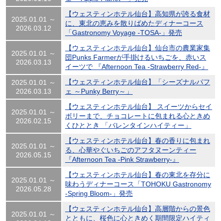
【ウェスティンホテル仙台】高知県が誇る食材
2025.01.01 ～
に、東北の恵みを散りばめたディナーコース
2026.03.12
「Gastronomy Voyage -TOSA-」発売
【ウェスティンホテル仙台】仙台市の農業家集
2025.01.01 ～
団Punks Farmerが手掛けるいちごを、赤いス
2026.03.13
イーツで 『Afternoon Tea -Strawberry Red-』
【ウェスティンホテル仙台】「シーズナルパフ
2025.01.01 ～
2026.03.13
ェ ～Punky Berry～」
【ウェスティンホテル仙台】 スイーツからセイ
2025.01.01 ～
ボリーまで、チョコレートに包まれる心ときめ
2026.02.15
くひととき 「バレンタインハイティー」
【ウェスティンホテル仙台】春の香りに包まれ
2025.01.01 ～
る、心華やぐいちごのアフタヌーンティー
2026.05.15
『Afternoon Tea -Pink Strawberry-』
【ウェスティンホテル仙台】春の東北を存分に
2025.01.01 ～
味わうディナーコース「TOHOKU Gastronomy
2026.05.28
-Spring Bloom-」発売
【ウェスティンホテル仙台】高層階からの景色
2025.01.01 ～
とともに、桜色に心ときめく期間限定ハイティ