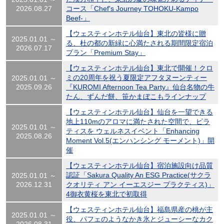
2026.08.27
コース「Chef's Journey TOHOKU-Kampo
Beef-」
【ウェスティンホテル仙台】東北の皆様に贈
2025.01.01 ～
る、杜の都の新緑に心満たされる期間限定宿泊
2026.07.17
プラン「Premium Stay」
【ウェスティンホテル仙台】東北で開催！クロ
ミの20周年を祝う夏限定アフタヌーンティー
2025.01.01 ～
2025.09.26
『KUROMI Afternoon Tea Party』仙台名物の牛
たん、ずんだ餅、笹かまぼこもラインナップ
【ウェスティンホテル仙台】仙台を一望できる
地上110mのアロマに満たされた空間で、ピラ
2025.01.01 ～
ティスを ウェルネスイベント「Enhancing
2025.08.26
Moment Vol.5(エンハンシング モーメント)」開
催
【ウェスティンホテル仙台】宿泊施設向け品質
認証「Sakura Quality An ESG Practice(サクラ
2025.01.01 ～
2026.12.31
クオリティ アン イーエスジー プラクティス)」
4御衣黄桜を東北で初取得
【ウェスティンホテル仙台】福島県産の桃が主
2025.01.01 ～
役、パフェのようなかき氷とジューシーなカク