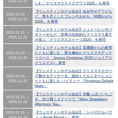
2025.12.25
しむ「クリスマステイクアウト2025」を発売
【ウェスティンホテル仙台】仙台牛やアワビな
2025.01.01 ～
ど、贅を尽くしたフレンチおせち「特撰おせち
2025.12.31
2026」を発売
【ウェスティンホテル仙台】シュトーレンやパ
2025.01.01 ～
ネトーネなど、世界の伝統的なクリスマス菓子
2025.12.25
が並ぶ「クリスマススイーツ2025」を発売
【ウェスティンホテル仙台】高層階からの夜景
とともに楽しむ、贅を極めたクリスマスディナ
2025.01.01 ～
2025.12.25
ーコース「Joyous Christmas 2025(ジョイアス
クリスマス)」発売
【ウェスティンホテル仙台】クリスマスカラー
で魅せるディナーを、煌めくイルミネーション
2025.01.01 ～
2025.12.25
とともに楽しむ ハイティー「Christmas Delight
Night」
【ウェスティンホテル仙台】甘酸っぱいいちご
2025.01.01 ～
を、光り輝くスイーツで『Shiny Strawberry
2026.01.16
Afternoon Tea』
【ウェスティンホテル仙台】「シーズナルパフ
2025.01.01 ～
2026.01.16
ェ ～Apple Planet～」発売