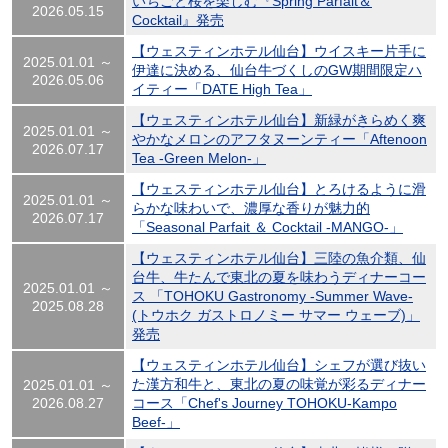
いちごと桜を楽しむ『Spring Parfait＆
2026.05.15
Cocktail』発売
【ウェスティンホテル仙台】ウイスキー片手に
2025.01.01 ～
伊達に決める、仙台牛づくしのGW期間限定ハ
2026.05.06
イティー「DATE High Tea」
【ウェスティンホテル仙台】新緑がきらめく爽
2025.01.01 ～
やかなメロンのアフタヌーンティー「Aftenoon
2026.07.17
Tea -Green Melon-」
【ウェスティンホテル仙台】とろけるように滑
2025.01.01 ～
らかな味わいで、濃厚な香りが魅力的
2026.07.17
「Seasonal Parfait ＆ Cocktail -MANGO-」
【ウェスティンホテル仙台】三陸の魚介類、仙
台牛、牛たんで東北の夏を味わうディナーコー
2025.01.01 ～
ス 「TOHOKU Gastronomy -Summer Wave-
2025.08.28
(トウホク ガストロノミー サマー ウェーブ)」
発売
【ウェスティンホテル仙台】シェフが選び抜い
た漢方和牛と、東北の夏の味覚が彩るディナー
2025.01.01 ～
2026.08.27
コース「Chef's Journey TOHOKU-Kampo
Beef-」