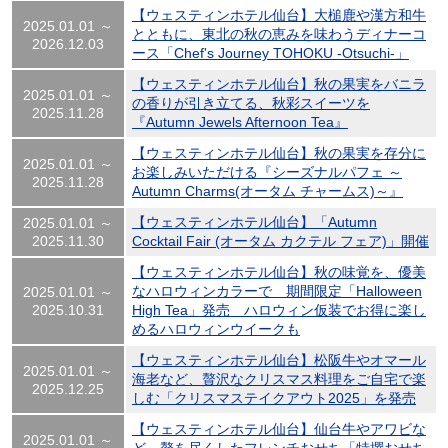
【ウェスティンホテル仙台】大槌鹿や漢方和牛
2025.01.01 ～
とともに、東北の秋の恵みを味わうディナーコ
2026.12.03
ース「Chef's Journey TOHOKU -Otsuchi-」
【ウェスティンホテル仙台】秋の果実をバニラ
2025.01.01 ～
の香りが引き立てる、秋彩スイーツを
2025.11.28
『Autumn Jewels Afternoon Tea』
【ウェスティンホテル仙台】秋の果実を存分に
2025.01.01 ～
お楽しみいただける『シーズナルパフェ ～
2025.11.28
Autumn Charms(オータム チャームス)～』
【ウェスティンホテル仙台】「Autumn
2025.01.01 ～
2025.11.30
Cocktail Fair (オータム カクテル フェア)」開催
【ウェスティンホテル仙台】秋の味覚を、優美
なハロウィンカラーで 期間限定「Halloween
2025.01.01 ～
2025.10.31
High Tea」発売 ハロウィン仮装でお得に楽し
めるハロウィンウイークも
【ウェスティンホテル仙台】松阪牛やオマール
2025.01.01 ～
海老など、贅沢なクリスマス料理をご自宅で楽
2025.12.25
しむ「クリスマステイクアウト2025」を発売
【ウェスティンホテル仙台】仙台牛やアワビな
2025.01.01 ～