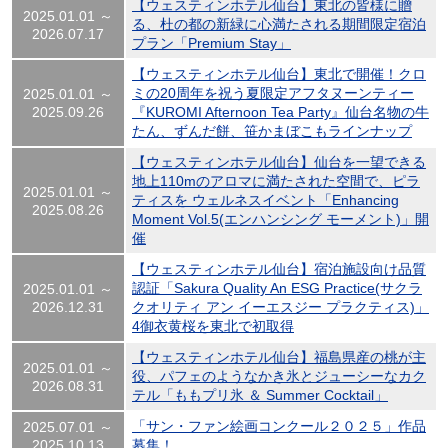
【ウェスティンホテル仙台】東北の皆様に贈
2025.01.01 ～
る、杜の都の新緑に心満たされる期間限定宿泊
2026.07.17
プラン「Premium Stay」
【ウェスティンホテル仙台】東北で開催！クロ
ミの20周年を祝う夏限定アフタヌーンティー
2025.01.01 ～
2025.09.26
『KUROMI Afternoon Tea Party』仙台名物の牛
たん、ずんだ餅、笹かまぼこもラインナップ
【ウェスティンホテル仙台】仙台を一望できる
地上110mのアロマに満たされた空間で、ピラ
2025.01.01 ～
ティスを ウェルネスイベント「Enhancing
2025.08.26
Moment Vol.5(エンハンシング モーメント)」開
催
【ウェスティンホテル仙台】宿泊施設向け品質
認証「Sakura Quality An ESG Practice(サクラ
2025.01.01 ～
2026.12.31
クオリティ アン イーエスジー プラクティス)」
4御衣黄桜を東北で初取得
【ウェスティンホテル仙台】福島県産の桃が主
2025.01.01 ～
役、パフェのようなかき氷とジューシーなカク
2026.08.31
テル「ももプリ氷 ＆ Summer Cocktail」
「サン・ファン絵画コンクール２０２５」作品
2025.07.01 ～
2025.10.13
募集！