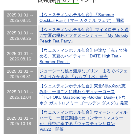
【ウェスティンホテル仙台】「Summer
2025.01.01 ～
2025.08.31
Cocktail Fair (サマー カクテル フェア)」開催
【ウェスティンホテル仙台】 マイメロディと過
2025.01.01 ～
ごす夏の桃色アフタヌーンティー 「My Melody
2026.09.25
Peach Tea Party」
【ウェスティンホテル仙台】伊達な「赤」で決
2025.01.01 ～
める、真夏のハイティー「DATE High Tea -
2026.08.16
Summer Red-」
ジューシーな桃と濃厚なプリン、まるでパフェ
2025.01.01 ～
2025.08.31
のようなかき氷 「ももプリ氷」発売
【ウェスティンホテル仙台】東北6県の秋の恵
みを、一皿ごとに味わうディナーコース
2025.01.01 ～
2025.12.04
「TOHOKU Gastronomy -Golden Dusk- (トウ
ホク ガストロノミー ゴールデン ダスク)」発売
【ウェスティンホテル仙台】ウィーン・フィル
ハーモニー管弦楽団の元コンサートマスター
2025.01.01 ～
2025.10.18
が、秋空に奏でる「ウェスティンサロン
Vol.22」開催