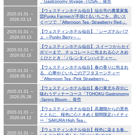
「Gastronomy Voyage -TOSA-」発売
【ウェスティンホテル仙台】仙台市の農業家集
2025.01.01 ～
団Punks Farmerが手掛けるいちごを、赤いス
2026.03.13
イーツで 『Afternoon Tea -Strawberry Red-』
【ウェスティンホテル仙台】「シーズナルパフ
2025.01.01 ～
2026.03.13
ェ ～Punky Berry～」
【ウェスティンホテル仙台】 スイーツからセイ
2025.01.01 ～
ボリーまで、チョコレートに包まれる心ときめ
2026.02.15
くひととき 「バレンタインハイティー」
【ウェスティンホテル仙台】春の香りに包まれ
2025.01.01 ～
る、心華やぐいちごのアフタヌーンティー
2026.05.15
『Afternoon Tea -Pink Strawberry-』
【ウェスティンホテル仙台】春の東北を存分に
2025.01.01 ～
味わうディナーコース「TOHOKU Gastronomy
2026.05.28
-Spring Bloom-」発売
【ウェスティンホテル仙台】高層階からの景色
2025.01.01 ～
とともに、桜色に心ときめく期間限定ハイティ
2026.04.12
ー「SAKURA High Tea」
【ウェスティンホテル仙台】桜色に染まる春、
2025.01.01 ～