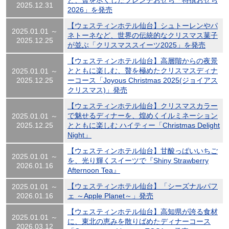
ど、贅を尽くしたフレンチおせち「特撰おせち
2025.12.31
2026」を発売
【ウェスティンホテル仙台】シュトーレンやパ
2025.01.01 ～
ネトーネなど、世界の伝統的なクリスマス菓子
2025.12.25
が並ぶ「クリスマススイーツ2025」を発売
【ウェスティンホテル仙台】高層階からの夜景
とともに楽しむ、贅を極めたクリスマスディナ
2025.01.01 ～
2025.12.25
ーコース「Joyous Christmas 2025(ジョイアス
クリスマス)」発売
【ウェスティンホテル仙台】クリスマスカラー
で魅せるディナーを、煌めくイルミネーション
2025.01.01 ～
2025.12.25
とともに楽しむ ハイティー「Christmas Delight
Night」
【ウェスティンホテル仙台】甘酸っぱいいちご
2025.01.01 ～
を、光り輝くスイーツで『Shiny Strawberry
2026.01.16
Afternoon Tea』
【ウェスティンホテル仙台】「シーズナルパフ
2025.01.01 ～
2026.01.16
ェ ～Apple Planet～」発売
【ウェスティンホテル仙台】高知県が誇る食材
2025.01.01 ～
に、東北の恵みを散りばめたディナーコース
2026.03.12