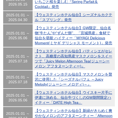
いちごと桜を楽しむ『Spring Parfait＆
2026.05.15
Cocktail』発売
【ウェスティンホテル仙台】シーズナルカクテ
2025.01.01 ～
2025.04.30
ル「スプリング」発売
【ウェスティンホテル仙台】GW限定、仙台名
物“牛たん”や“ずんだ餅”、「宮城県産」食材で
2025.01.01 ～
2025.05.06
仙台を堪能 ハイティー「MIYAGI Delicious
Moment(ミヤギ デリシャス モーメント)」発売
【ウェスティンホテル仙台】パティシエがセレ
クト、高糖度の高知県産マスクメロンをスイー
2025.01.01 ～
2025.07.18
ツで『Juicy Melon Afternoon Tea(ジューシー
メロン アフタヌーンティー)』
【ウェスティンホテル仙台】マスクメロンを贅
2025.01.01 ～
沢に使用した『シーズナルパフェ ～Juicy
2025.07.18
Melody(ジューシー メロディ)～』
【ウェスティンホテル仙台】ウイスキー片手に
2025.01.01 ～
伊達に決める、仙台牛づくしのGW期間限定ハ
2026.05.06
イティー「DATE High Tea」
【ウェスティンホテル仙台】新緑がきらめく爽
2025.01.01 ～
やかなメロンのアフタヌーンティー「Aftenoon