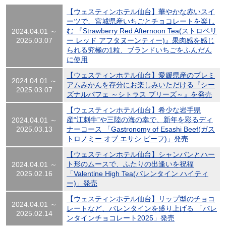
【ウェスティンホテル仙台】華やかな赤いスイ
ーツで、宮城県産いちごとチョコレートを楽し
む 『Strawberry Red Afternoon Tea(ストロベリ
2024.04.01 ～
2025.03.07
ー レッド アフタヌーンティー)』果肉感を感じ
られる究極の1粒、ブランドいちごをふんだん
に使用
【ウェスティンホテル仙台】愛媛県産のプレミ
2024.04.01 ～
アムみかんを存分にお楽しみいただける『シー
2025.03.07
ズナルパフェ ～シトラス ブリーズ～』を発売
【ウェスティンホテル仙台】希少な岩手県
産“江刺牛”や三陸の海の幸で、新年を彩るディ
2024.04.01 ～
2025.03.13
ナーコース 「Gastronomy of Esashi Beef(ガス
トロノミー オブ エサシ ビーフ)」発売
【ウェスティンホテル仙台】シャンパンとハー
ト形のムースで、ふたりの出逢いを祝福
2024.04.01 ～
2025.02.16
「Valentine High Tea(バレンタイン ハイティ
ー)」発売
【ウェスティンホテル仙台】リップ型のチョコ
2024.04.01 ～
レートなど、バレンタインを盛り上げる 「バレ
2025.02.14
ンタインチョコレート2025」発売