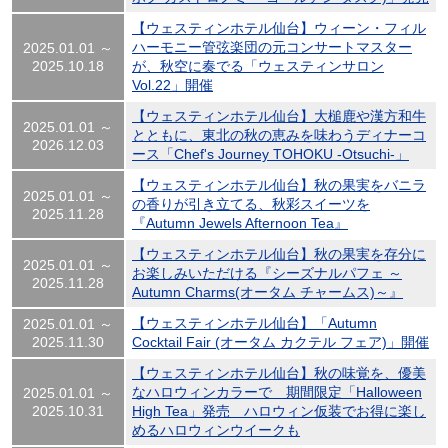
【ウェスティンホテル仙台】ウィーン・フィル
ハーモニー管弦楽団の元コンサートマスター
2025.01.01 ～
2025.10.18
が、秋空に奏でる「ウェスティンサロン
Vol.22」開催
【ウェスティンホテル仙台】大槌鹿や漢方和牛
2025.01.01 ～
とともに、東北の秋の恵みを味わうディナーコ
2026.12.03
ース「Chef's Journey TOHOKU -Otsuchi-」
【ウェスティンホテル仙台】秋の果実をバニラ
2025.01.01 ～
の香りが引き立てる、秋彩スイーツを
2025.11.28
『Autumn Jewels Afternoon Tea』
【ウェスティンホテル仙台】秋の果実を存分に
2025.01.01 ～
お楽しみいただける『シーズナルパフェ ～
2025.11.28
Autumn Charms(オータム チャームス)～』
【ウェスティンホテル仙台】「Autumn
2025.01.01 ～
2025.11.30
Cocktail Fair (オータム カクテル フェア)」開催
【ウェスティンホテル仙台】秋の味覚を、優美
なハロウィンカラーで 期間限定「Halloween
2025.01.01 ～
2025.10.31
High Tea」発売 ハロウィン仮装でお得に楽し
めるハロウィンウイークも