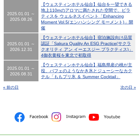
【ウェスティンホテル仙台】仙台を一望できる
地上110mのアロマに満たされた空間で、ピラ
2025.01.01 ～
ティスを ウェルネスイベント「Enhancing
2025.08.26
Moment Vol.5(エンハンシング モーメント)」開
催
【ウェスティンホテル仙台】宿泊施設向け品質
認証「Sakura Quality An ESG Practice(サクラ
2025.01.01 ～
2026.12.31
クオリティ アン イーエスジー プラクティス)」
4御衣黄桜を東北で初取得
【ウェスティンホテル仙台】福島県産の桃が主
2025.01.01 ～
役、パフェのようなかき氷とジューシーなカク
2026.08.31
テル「ももプリ氷 ＆ Summer Cocktail」
« 前の日
次の日 »