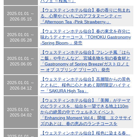
パフェ ～桜風～』
【ウェスティンホテル仙台】春の香りに包まれ
2025.01.01 ～
る、心華やぐいちごのアフタヌーンティー
2026.05.15
『Afternoon Tea -Pink Strawberry-』
【ウェスティンホテル仙台】春の東北を存分に
2025.01.01 ～
味わうディナーコース「TOHOKU Gastronomy
2026.05.28
-Spring Bloom-」発売
【ウェスティンホテル仙台】フレンチ風「はら
こ飯」や牛たんなど、宮城名物を旬の春食材と
2025.01.01 ～
2025.06.05
「Gastronomy of Spring Breeze(ガストロノミ
ー オブ スプリング ブリーズ)」発売
【ウェスティンホテル仙台】高層階からの景色
2025.01.01 ～
とともに、桜色に心ときめく期間限定ハイティ
2026.04.12
ー「SAKURA High Tea」
【ウェスティンホテル仙台】「美脚」がテーマ
のピラティスを、仙台を一望できる地上110m
2025.01.01 ～
からの絶景の中で ウェルネスイベント
2025.04.02
「Enhancing Moment Vol.4」開催 エクササイ
ズのあとは、春の恵みのランチコースを
【ウェスティンホテル仙台】桜色に染まる春、
2025.01.01 ～