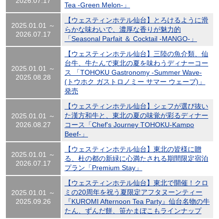
2026.07.17
Tea -Green Melon-」
【ウェスティンホテル仙台】とろけるように滑
2025.01.01 ～
らかな味わいで、濃厚な香りが魅力的
2026.07.17
「Seasonal Parfait ＆ Cocktail -MANGO-」
【ウェスティンホテル仙台】三陸の魚介類、仙
台牛、牛たんで東北の夏を味わうディナーコー
2025.01.01 ～
ス 「TOHOKU Gastronomy -Summer Wave-
2025.08.28
(トウホク ガストロノミー サマー ウェーブ)」
発売
【ウェスティンホテル仙台】シェフが選び抜い
た漢方和牛と、東北の夏の味覚が彩るディナー
2025.01.01 ～
2026.08.27
コース「Chef's Journey TOHOKU-Kampo
Beef-」
【ウェスティンホテル仙台】東北の皆様に贈
2025.01.01 ～
る、杜の都の新緑に心満たされる期間限定宿泊
2026.07.17
プラン「Premium Stay」
【ウェスティンホテル仙台】東北で開催！クロ
ミの20周年を祝う夏限定アフタヌーンティー
2025.01.01 ～
2025.09.26
『KUROMI Afternoon Tea Party』仙台名物の牛
たん、ずんだ餅、笹かまぼこもラインナップ