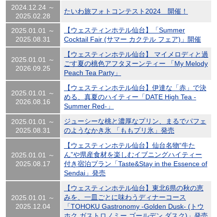
2024.12.24 ～
たいわ旅フォトコンテスト2024 開催！
2025.02.28
【ウェスティンホテル仙台】「Summer
2025.01.01 ～
2025.08.31
Cocktail Fair (サマー カクテル フェア)」開催
【ウェスティンホテル仙台】 マイメロディと過
2025.01.01 ～
ごす夏の桃色アフタヌーンティー 「My Melody
2026.09.25
Peach Tea Party」
【ウェスティンホテル仙台】伊達な「赤」で決
2025.01.01 ～
める、真夏のハイティー「DATE High Tea -
2026.08.16
Summer Red-」
ジューシーな桃と濃厚なプリン、まるでパフェ
2025.01.01 ～
2025.08.31
のようなかき氷 「ももプリ氷」発売
【ウェスティンホテル仙台】仙台名物“牛た
ん”や県産食材を楽しむイブニングハイティー
2025.01.01 ～
2025.08.17
付き宿泊プラン「Taste&Stay in the Essence of
Sendai」発売
【ウェスティンホテル仙台】東北6県の秋の恵
みを、一皿ごとに味わうディナーコース
2025.01.01 ～
2025.12.04
「TOHOKU Gastronomy -Golden Dusk- (トウ
ホク ガストロノミー ゴールデン ダスク)」発売