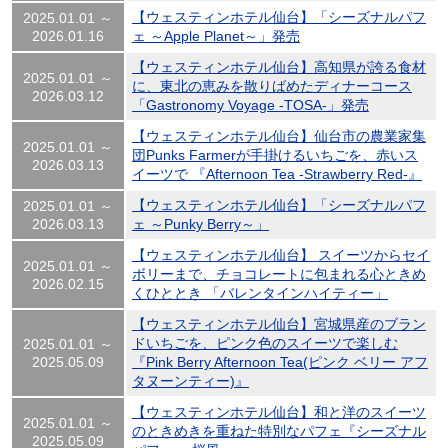
【ウェスティンホテル仙台】「シーズナルパフ
2025.01.01 ～
2026.01.16
ェ ～Apple Planet～」発売
【ウェスティンホテル仙台】高知県が誇る食材
2025.01.01 ～
に、東北の恵みを散りばめたディナーコース
2026.03.12
「Gastronomy Voyage -TOSA-」発売
【ウェスティンホテル仙台】仙台市の農業家集
2025.01.01 ～
団Punks Farmerが手掛けるいちごを、赤いス
2026.03.13
イーツで 『Afternoon Tea -Strawberry Red-』
【ウェスティンホテル仙台】「シーズナルパフ
2025.01.01 ～
2026.03.13
ェ ～Punky Berry～」
【ウェスティンホテル仙台】 スイーツからセイ
2025.01.01 ～
ボリーまで、チョコレートに包まれる心ときめ
2026.02.15
くひととき 「バレンタインハイティー」
【ウェスティンホテル仙台】宮城県産のブラン
ドいちごを、ピンク色のスイーツで楽しむ
2025.01.01 ～
2025.05.09
『Pink Berry Afternoon Tea(ピンク ベリー アフ
タヌーンティー)』
【ウェスティンホテル仙台】和と洋のスイーツ
2025.01.01 ～
のときめきを重ねた特別なパフェ『シーズナル
2025.05.09