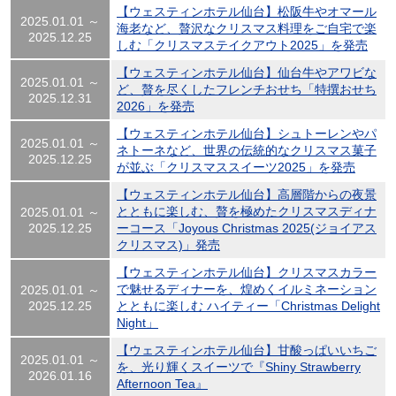
【ウェスティンホテル仙台】松阪牛やオマール
2025.01.01 ～
海老など、贅沢なクリスマス料理をご自宅で楽
2025.12.25
しむ「クリスマステイクアウト2025」を発売
【ウェスティンホテル仙台】仙台牛やアワビな
2025.01.01 ～
ど、贅を尽くしたフレンチおせち「特撰おせち
2025.12.31
2026」を発売
【ウェスティンホテル仙台】シュトーレンやパ
2025.01.01 ～
ネトーネなど、世界の伝統的なクリスマス菓子
2025.12.25
が並ぶ「クリスマススイーツ2025」を発売
【ウェスティンホテル仙台】高層階からの夜景
とともに楽しむ、贅を極めたクリスマスディナ
2025.01.01 ～
2025.12.25
ーコース「Joyous Christmas 2025(ジョイアス
クリスマス)」発売
【ウェスティンホテル仙台】クリスマスカラー
で魅せるディナーを、煌めくイルミネーション
2025.01.01 ～
2025.12.25
とともに楽しむ ハイティー「Christmas Delight
Night」
【ウェスティンホテル仙台】甘酸っぱいいちご
2025.01.01 ～
を、光り輝くスイーツで『Shiny Strawberry
2026.01.16
Afternoon Tea』