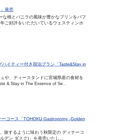
氷」発売
ューシーな桃とバニラの風味が豊かなプリンをパフ
毎年ご好評をいただいているウェスティンホ
ィー付き宿泊プラン「Taste&Stay in
ィッシュや、ティースタンドに宮城県産の食材を
n The Essence of Se...
OHOKU Gastronomy -Golden
皿を、旅するように味わう秋限定の ディナーコ
 ゴールデン ダスク)」を発売いたし...