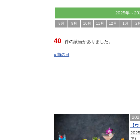
2025年～20
8月
9月
10月
11月
12月
1月
2
40
件の該当がありました。
« 前の日
202
【ウェ
202
ア)