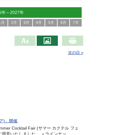
26年～2027年
1月
2月
3月
4月
5月
6月
7月
次の日 »
ェア)」開催
Cocktail Fair (サマー カクテル フェ
意いたしました。 ＜ラインナッ...