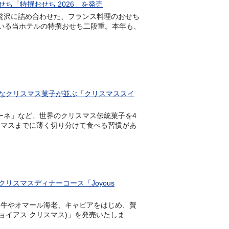
ち「特撰おせち 2026」を発売
理を贅沢に詰め合わせた、フランス料理のおせち
ている当ホテルの特撰おせち二段重。本年も、
なクリスマス菓子が並ぶ「クリスマススイ
トーネ」など、世界のクリスマス伝統菓子を4
スマスまでに薄く切り分けて食べる習慣があ
スマスディナーコース「Joyous
、仙台牛やオマール海老、キャビアをはじめ、贅
5(ジョイアス クリスマス)」を発売いたしま