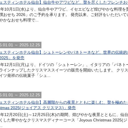
ェスティンホテル仙台】仙台牛やアワビなど、贅を尽くしたフレンチおせ
25年10月1日(水)より、仙台牛やアワビ、イセエビなど煌びやかな料
撰おせち 2026」のご予約を承ります。 発売以来、ご好評をいただい
やかなおせち料理で...
5.01.01 ～ 2025.12.25
ェスティンホテル仙台】シュトーレンやパネトーネなど、世界の伝統的
2025」を発売
25年12月1日(月)より、ドイツの「シュトーレン」、イタリアの「パネ
ラインナップしたクリスマススイーツの販売を開始いたします。 クリ
イツ発祥の伝統菓子「シュ...
5.01.01 ～ 2025.12.25
ェスティンホテル仙台】高層階からの夜景とともに楽しむ、贅を極めたクリ
istmas 2025(ジョイアス クリスマス)」発売
25年12月20日(土)～12月25日(木)の期間、煌びやかな夜景とともに
くした華やかなクリスマスディナーコース「Joyous Christmas 202
..