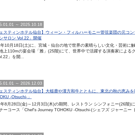
5.01.01 ～ 2025.10.18
ェスティンホテル仙台】ウィーン・フィルハーモニー管弦楽団の元コン
ンサロン Vol.22」開催
25年10月18日(土)に、宮城・仙台の地で世界の素晴らしい文化・芸術
地上110mの宴会場「雅」(25階)にて、世界中で活躍する演奏家によ
ol.22」を開...
5.01.01 ～ 2026.12.03
ェスティンホテル仙台】大槌鹿や漢方和牛とともに、東北の秋の恵みを味わうデ
OKU -Otsuchi-」
26年8月28日(金)～12月3日(木)の期間、レストラン シンフォニー(2
ーコース「Chef's Journey TOHOKU -Otsuchi-(シェフズ ジャーニ