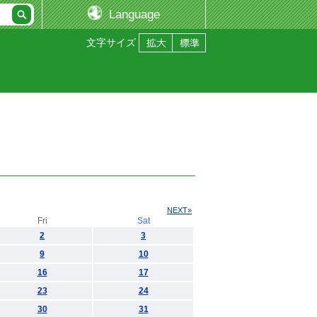
Language
文字サイズ
NEXT»
Fri
Sat
2
3
9
10
16
17
23
24
30
31