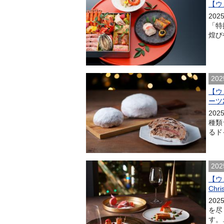
【ウ
20
「特
煌び
202
【ウ
ーツ
20
種類
るド
202
【ウ
Chr
20
を尽
す。.