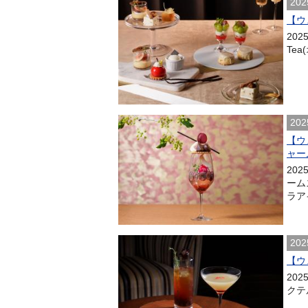
202
【ウ
202
Te
202
【ウ
ャー
20
ーム
ラアイ
202
【ウェ
202
クテ