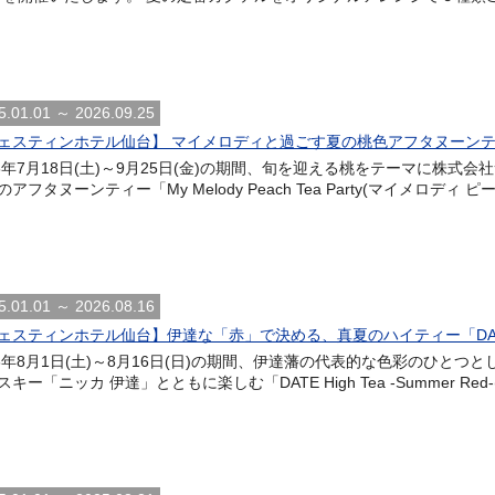
5.01.01 ～ 2026.09.25
ェスティンホテル仙台】 マイメロディと過ごす夏の桃色アフタヌーンティー 「My M
26年7月18日(土)～9月25日(金)の期間、旬を迎える桃をテーマに株
のアフタヌーンティー「My Melody Peach Tea Party(マイメロディ
5.01.01 ～ 2026.08.16
ェスティンホテル仙台】伊達な「赤」で決める、真夏のハイティー「DATE High
26年8月1日(土)～8月16日(日)の期間、伊達藩の代表的な色彩のひと
キー「ニッカ 伊達」とともに楽しむ「DATE High Tea -Summer Red