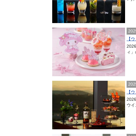
202
【ウ
20
ィ」
202
【ウ
20
ウイス