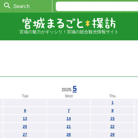
Search
宮城の魅力がギッシリ！宮城の総合観光情報サイト
5
2025.
Tue
Wed
Thu
1
6
7
8
13
14
15
20
21
22
27
28
29