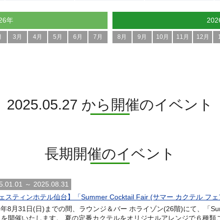
26年
20
月
3月
4月
5月
6月
7月
8月
9月
10月
11月
12月
2025.05.27 から開催のイベント
長期開催のイベント
5.01.01 ～ 2025.08.31
スティンホテル仙台】「Summer Cocktail Fair (サマー カクテル フ
5年8月31日(日)までの間、ラウンジ＆バー ホライゾン(26階)にて、「Summer 
」を開催いたします。 夏の定番カクテルをオリジナルアレンジで６種類ご用