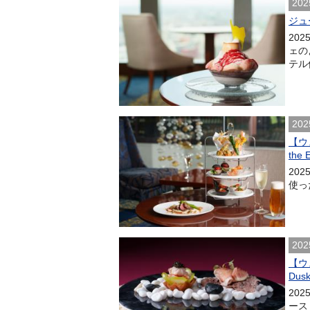
202
ジュ
20
ェの
テル
202
【ウ
the 
20
使った
202
【ウ
Du
20
ース「