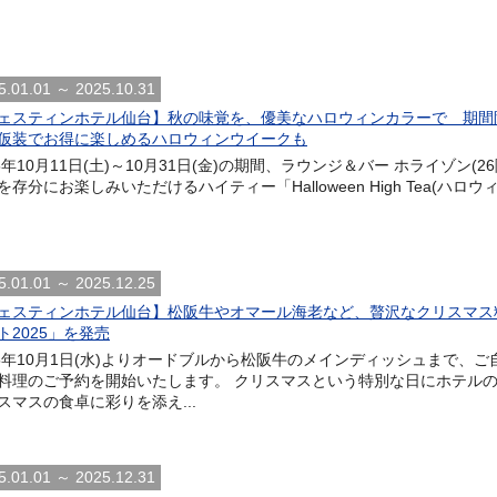
5.01.01 ～ 2025.10.31
ェスティンホテル仙台】秋の味覚を、優美なハロウィンカラーで 期間限定「Hal
仮装でお得に楽しめるハロウィンウイークも
25年10月11日(土)～10月31日(金)の期間、ラウンジ＆バー ホライゾ
を存分にお楽しみいただけるハイティー「Halloween High Tea(ハロウ
5.01.01 ～ 2025.12.25
ェスティンホテル仙台】松阪牛やオマール海老など、贅沢なクリスマス
ト2025」を発売
25年10月1日(水)よりオードブルから松阪牛のメインディッシュまで
料理のご予約を開始いたします。 クリスマスという特別な日にホテル
スマスの食卓に彩りを添え...
5.01.01 ～ 2025.12.31