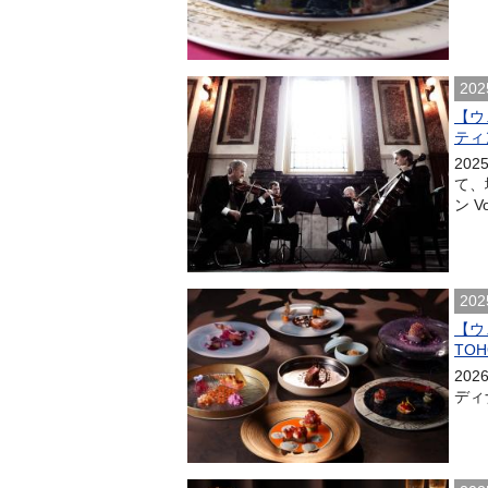
202
【ウ
ティ
20
て、
ン V
202
【ウ
TOH
20
ディナ