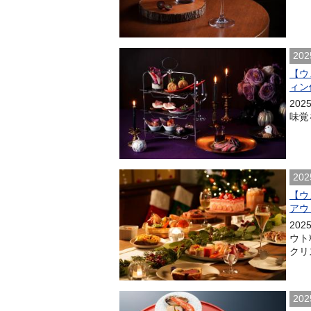
202
【ウ
ィン
20
味覚
202
【ウ
アウ
20
ウト
クリ
202