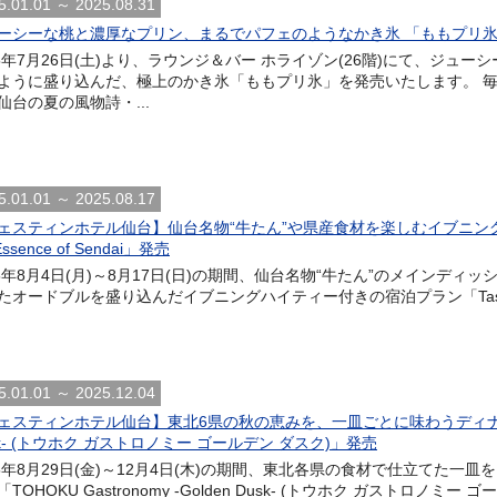
5.01.01 ～ 2025.08.31
ーシーな桃と濃厚なプリン、まるでパフェのようなかき氷 「ももプリ
25年7月26日(土)より、ラウンジ＆バー ホライゾン(26階)にて、ジ
ように盛り込んだ、極上のかき氷「ももプリ氷」を発売いたします。 
仙台の夏の風物詩・...
5.01.01 ～ 2025.08.17
ェスティンホテル仙台】仙台名物“牛たん”や県産食材を楽しむイブニングハイテ
Essence of Sendai」発売
25年8月4日(月)～8月17日(日)の期間、仙台名物“牛たん”のメインデ
オードブルを盛り込んだイブニングハイティー付きの宿泊プラン「Taste & Stay i
5.01.01 ～ 2025.12.04
ェスティンホテル仙台】東北6県の秋の恵みを、一皿ごとに味わうディナーコース「T
sk- (トウホク ガストロノミー ゴールデン ダスク)」発売
25年8月29日(金)～12月4日(木)の期間、東北各県の食材で仕立てた一
TOHOKU Gastronomy -Golden Dusk- (トウホク ガストロノミー