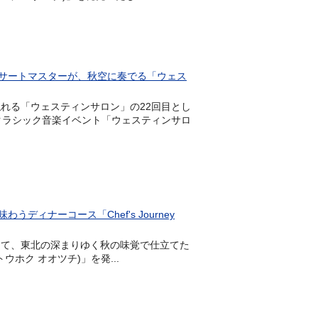
サートマスターが、秋空に奏でる「ウェス
に触れる「ウェスティンサロン」の22回目とし
るクラシック音楽イベント「ウェスティンサロ
ィナーコース「Chef's Journey
6階)にて、東北の深まりゆく秋の味覚で仕立てた
ー トウホク オオツチ)」を発...