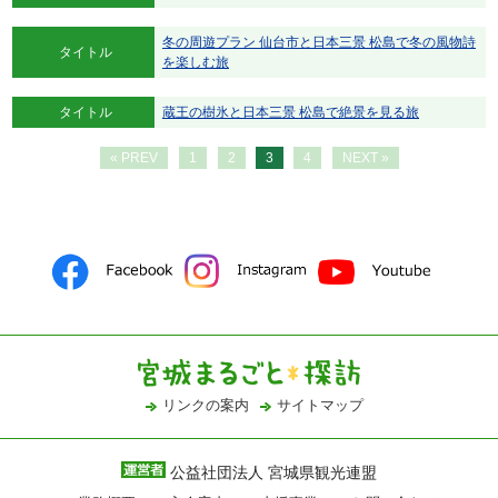
冬の周遊プラン 仙台市と日本三景 松島で冬の風物詩
タイトル
を楽しむ旅
タイトル
蔵王の樹氷と日本三景 松島で絶景を見る旅
« PREV
1
2
3
4
NEXT »
リンクの案内
サイトマップ
公益社団法人 宮城県観光連盟