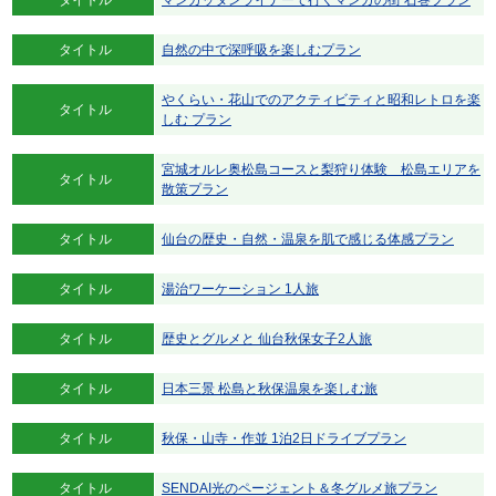
タイトル
自然の中で深呼吸を楽しむプラン
やくらい・花山でのアクティビティと昭和レトロを楽
タイトル
しむ プラン
宮城オルレ奥松島コースと梨狩り体験 松島エリアを
タイトル
散策プラン
タイトル
仙台の歴史・自然・温泉を肌で感じる体感プラン
タイトル
湯治ワーケーション 1人旅
タイトル
歴史とグルメと 仙台秋保女子2人旅
タイトル
日本三景 松島と秋保温泉を楽しむ旅
タイトル
秋保・山寺・作並 1泊2日ドライブプラン
タイトル
SENDAI光のページェント＆冬グルメ旅プラン