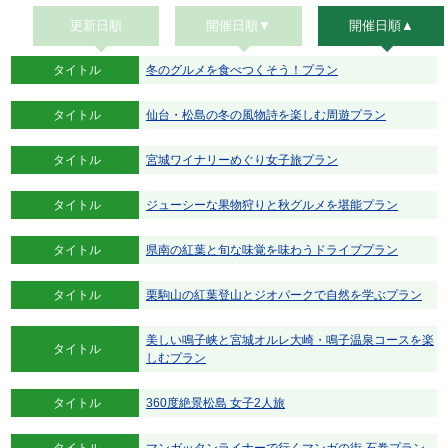
更新日順
開催日順▼
開催日順▲
タイトル
冬のグルメを食べつくそう！プラン
タイトル
仙台・松島の冬の風物詩を楽しむ周遊プラン
タイトル
宮城ワイナリーめぐり女子旅プラン
タイトル
ジューシーな果物狩りと秋グルメを堪能プラン
タイトル
県南の紅葉と旬な味覚を味わうドライブプラン
タイトル
栗駒山の紅葉登山とジオパークで自然を学ぶプラン
美しい鳴子峡と宮城オルレ大崎・鳴子温泉コースを楽
タイトル
しむプラン
タイトル
360度絶景松島 女子2人旅
タイトル
マンガッタンライナーで行くマンガの街 石巻プラン